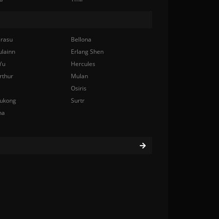
rasu
Bellona
ulainn
Erlang Shen
Yu
Hercules
rthur
Mulan
Osiris
ukong
Surtr
na