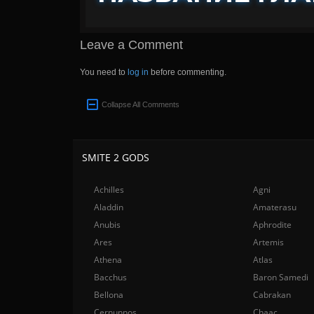
Leave a Comment
You need to
log in
before commenting.
Collapse All Comments
SMITE 2 GODS
Achilles
Agni
Aladdin
Amaterasu
Anubis
Aphrodite
Ares
Artemis
Athena
Atlas
Bacchus
Baron Samedi
Bellona
Cabrakan
Cernunnos
Chaac