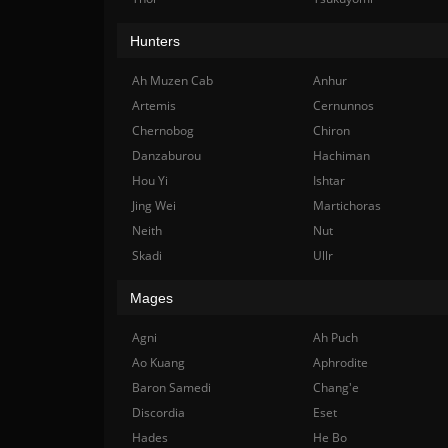
Hunters
Ah Muzen Cab
Anhur
Artemis
Cernunnos
Chernobog
Chiron
Danzaburou
Hachiman
Hou Yi
Ishtar
Jing Wei
Martichoras
Neith
Nut
Skadi
Ullr
Mages
Agni
Ah Puch
Ao Kuang
Aphrodite
Baron Samedi
Chang'e
Discordia
Eset
Hades
He Bo