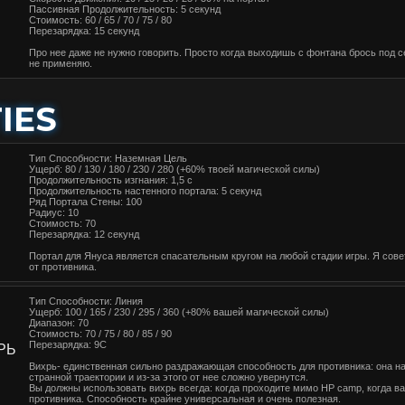
Пассивная Продолжительность: 5 секунд
Стоимость: 60 / 65 / 70 / 75 / 80
Перезарядка: 15 секунд
Про нее даже не нужно говорить. Просто когда выходишь с фонтана брось под се
не применяю.
IES
Тип Способности: Наземная Цель
Ущерб: 80 / 130 / 180 / 230 / 280 (+60% твоей магической силы)
Продолжительность изгнания: 1,5 с
Продолжительность настенного портала: 5 секунд
Ряд Портала Стены: 100
Радиус: 10
Стоимость: 70
Перезарядка: 12 секунд
Портал для Януса является спасательным кругом на любой стадии игры. Я совет
от противника.
Тип Способности: Линия
Ущерб: 100 / 165 / 230 / 295 / 360 (+80% вашей магической силы)
Диапазон: 70
Стоимость: 70 / 75 / 80 / 85 / 90
Перезарядка: 9С
РЬ
Вихрь- единственная сильно раздражающая способность для противника: она на
странной траектории и из-за этого от нее сложно увернутся.
Вы должны использовать вихрь всегда: когда проходите мимо HP camp, когда ва
противника. Способность крайне универсальная и очень полезная.