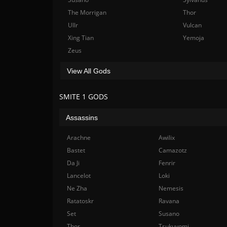
The Morrigan
Thor
Ullr
Vulcan
Xing Tian
Yemoja
Zeus
View All Gods
SMITE 1 GODS
Assassins
Arachne
Awilix
Bastet
Camazotz
Da Ji
Fenrir
Lancelot
Loki
Ne Zha
Nemesis
Ratatoskr
Ravana
Set
Susano
Thor
Tsukuyomi