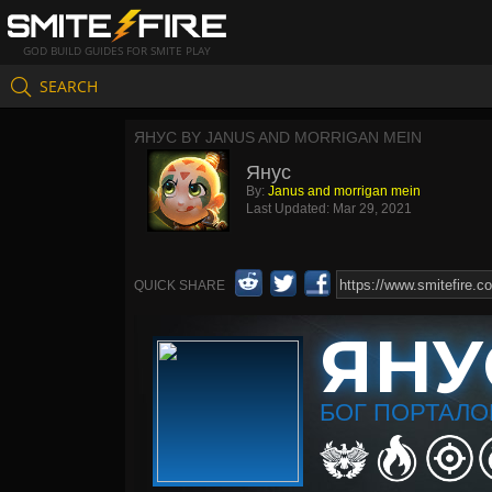
GOD BUILD GUIDES FOR SMITE PLAY
SEARCH
ЯНУС BY JANUS AND MORRIGAN MEIN
Янус
By:
Janus and morrigan mein
Last Updated:
Mar 29, 2021
QUICK SHARE
ЯНУ
БОГ ПОРТАЛО