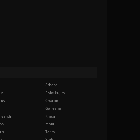
Athena
us
Bake Kujira
rus
Charon
Ganesha
ngandr
Khepri
bo
Maui
nus
Terra
a
Ymir