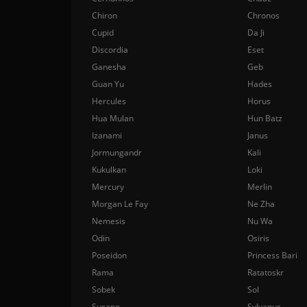
Chiron
Chronos
Cupid
Da Ji
Discordia
Eset
Ganesha
Geb
Guan Yu
Hades
Hercules
Horus
Hua Mulan
Hun Batz
Izanami
Janus
Jormungandr
Kali
Kukulkan
Loki
Mercury
Merlin
Morgan Le Fay
Ne Zha
Nemesis
Nu Wa
Odin
Osiris
Poseidon
Princess Bari
Rama
Ratatoskr
Sobek
Sol
Susano
Sylvanus