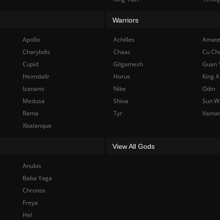
Warriors
Apollo
Achilles
Amate
Charybdis
Chaac
Cu Ch
Cupid
Gilgamesh
Guan 
Heimdallr
Horus
King A
Izanami
Nike
Odin
Medusa
Shiva
Sun W
Rama
Tyr
Vama
Xbalanque
View All Gods
Anubis
Baba Yaga
Chronos
Freya
Hel