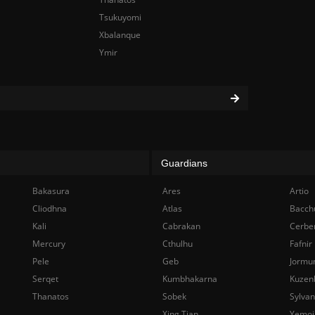
Tsukuyomi
Xbalanque
Ymir
Guardians
Bakasura
Ares
Artio
Cliodhna
Atlas
Bacch
Kali
Cabrakan
Cerbe
Mercury
Cthulhu
Fafnir
Pele
Geb
Jormu
Serqet
Kumbhakarna
Kuzen
Thanatos
Sobek
Sylva
Xing Tian
Yemoj