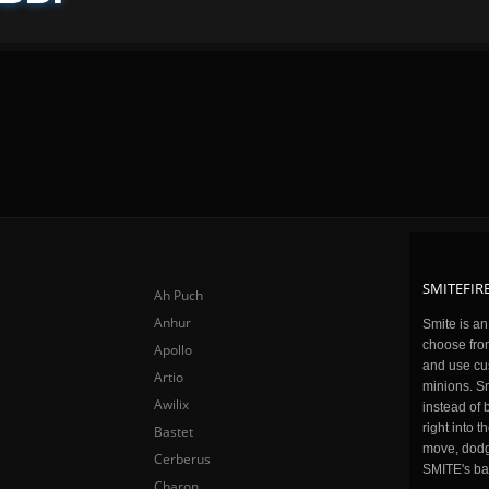
SMITEFIRE
Ah Puch
Anhur
Smite is a
choose fro
Apollo
and use cu
Artio
minions. Sm
Awilix
instead of 
right into 
Bastet
move, dodge
Cerberus
SMITE's ba
Charon