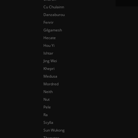
Cu Chulainn
Danzaburou
Fenrir
Gilgamesh
Hecate
Hou Yi
Ishtar
Jing Wei
Khepri
Medusa
Mordred
Neith
Nut
Pele
Ra
Scylla
Sun Wukong
Thanatos